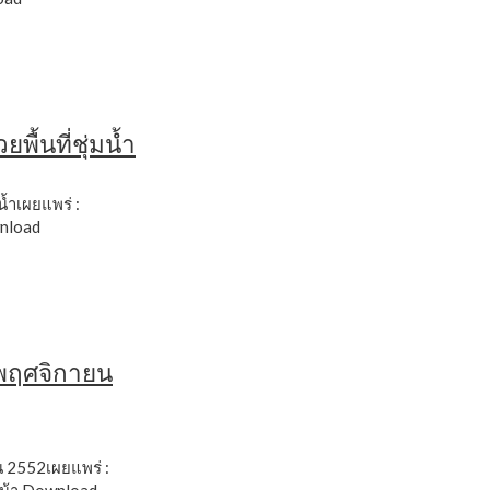
พื้นที่ชุ่มน้ำ
มน้ำเผยแพร่ :
nload
 พฤศจิกายน
 2552เผยแพร่ :