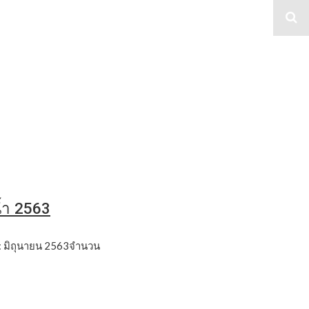
ภาพ
มน้ำ 2563
พร่ : มิถุนายน 2563จำนวน