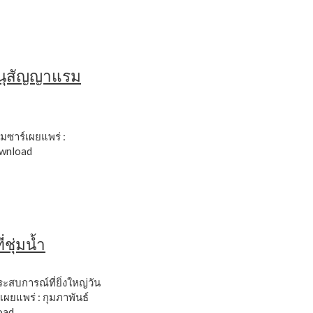
นุสัญญาแรม
ซาร์เผยแพร่ :
wnload
่ชุ่มน้ำ
ประสบการณ์ที่ยิ่งใหญ่วัน
เผยแพร่ : กุมภาพันธ์
oad