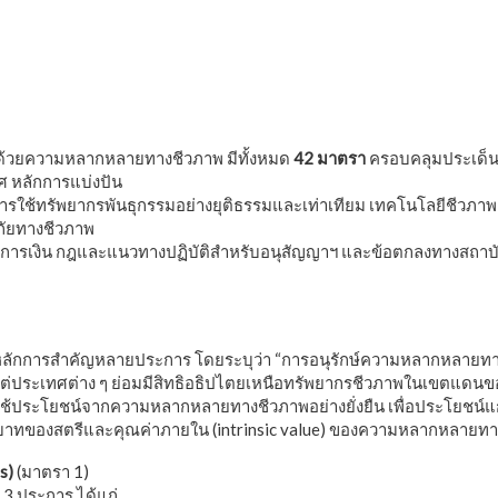
ไกการเผยแพร่ข้อมูลข่าวสารความหลากหลายทางชีว
าด้วยความหลากหลายทางชีวภาพ มีทั้งหมด
42 มาตรา
ครอบคลุมประเด็น
วศ หลักการแบ่งปัน
การใช้ทรัพยากรพันธุกรรมอย่างยุติธรรมและเท่าเทียม เทคโนโลยีชีวภ
ัยทางชีวภาพ
การเงิน กฎและแนวทางปฏิบัติสำหรับอนุสัญญาฯ และข้อตกลงทางสถาบันที
ักการสำคัญหลายประการ โดยระบุว่า “การอนุรักษ์ความหลากหลายทาง
ต่ประเทศต่าง ๆ ย่อมมีสิทธิอธิปไตยเหนือทรัพยากรชีวภาพในเขตแดนของ
ช้ประโยชน์จากความหลากหลายทางชีวภาพอย่างยั่งยืน เพื่อประโยชน์แก่
าทของสตรีและคุณค่าภายใน (intrinsic value) ของความหลากหลายทา
es)
(มาตรา 1)
 3 ประการ ได้แก่