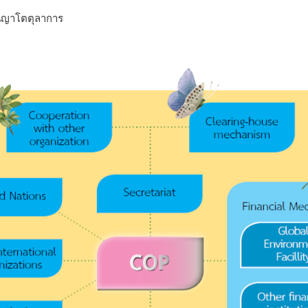
นุญาโตตุลาการ