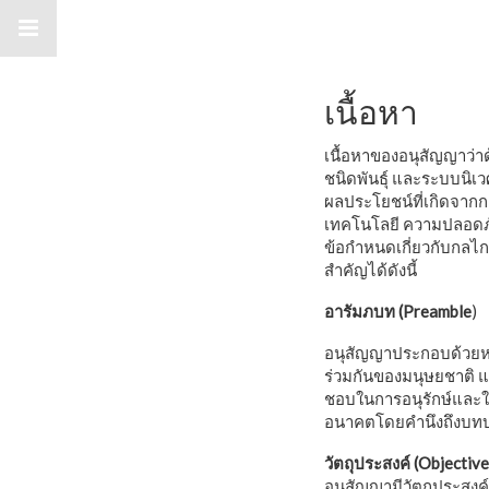
กล
เนื้อหา
เนื้อหาของอนุสัญญาว่
ชนิดพันธุ์ และระบบนิเ
ผลประโยชน์ที่เกิดจาก
เทคโนโลยี ความปลอดภ
ข้อกำหนดเกี่ยวกับกลไก
สำคัญได้ดังนี้
อารัมภบท (
Preamble
)
อนุสัญญาประกอบด้วยหล
ร่วมกันของมนุษยชาติ แ
ชอบในการอนุรักษ์และใ
อนาคตโดยคำนึงถึงบทบ
วัตถุประสงค์ (Objectiv
อนุสัญญามีวัตถุประสงค์