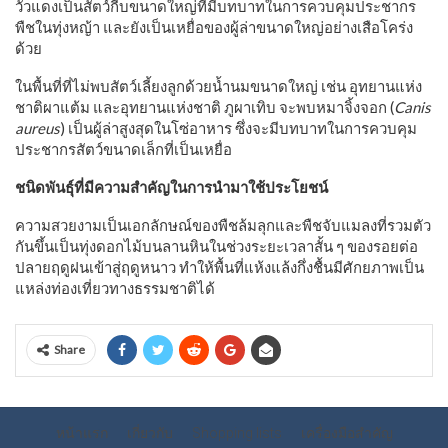
วัวแดงเป็นสัตว์กีบขนาดใหญ่ที่มีบทบาทในการควบคุมประชากร
พืชในทุ่งหญ้า และยังเป็นเหยื่อของผู้ล่าขนาดใหญ่อย่างเสือโคร่ง
ด้วย
ในพื้นที่ที่ไม่พบสัตว์เลี้ยงลูกด้วยน้ำนมขนาดใหญ่ เช่น อุทยานแห่ง
ชาติผาแต้ม และอุทยานแห่งชาติ ภูผาเทิบ จะพบหมาจิ้งจอก (
Canis
aureus
) เป็นผู้ล่าสูงสุดในโซ่อาหาร ซึ่งจะมีบทบาทในการควบคุม
ประชากรสัตว์ขนาดเล็กที่เป็นเหยื่อ
ชนิดพันธุ์ที่มีความสำคัญในการนำมาใช้ประโยชน์
ความสวยงามเป็นเอกลักษณ์ของพืชล้มลุกและพืชจับแมลงที่รวมตัว
กันขึ้นเป็นทุ่งดอกไม้บนลานหินในช่วงระยะเวลาสั้น ๆ ของรอยต่อ
ปลายฤดูฝนเข้าสู่ฤดูหนาว ทำให้พื้นที่แห้งแล้งกึ่งชื้นมีศักยภาพเป็น
แหล่งท่องเที่ยวทางธรรมชาติได้
Share
หน้าแรก
เกี่ยวกับ
Shopping lists
เครื่องมือสำคัญ