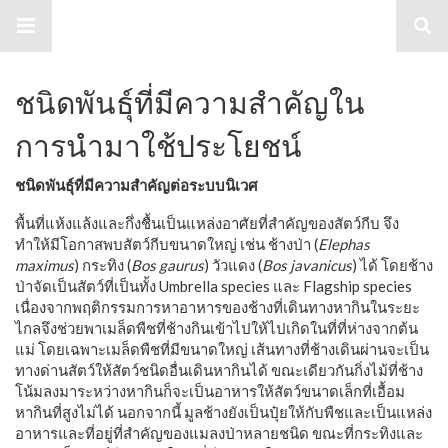
กลไกการเผยแพร่ข้อมูลข่าวสารความ
หลากหลายทางชีวภาพ
ชนิดพันธุ์ที่มีความสำคัญใน
การนำมาใช้ประโยชน์
ชนิดพันธุ์ที่มีความสำคัญต่อระบบนิเวศ
พื้นที่แห้งแล้งและกึ่งชื้นเป็นแหล่งอาศัยที่สำคัญของสัตว์กีบ จึง
ทำให้มีโอกาสพบสัตว์กีบขนาดใหญ่ เช่น ช้างป่า (
Elephas
maximus
) กระทิง (
Bos gaurus
) วัวแดง (
Bos javanicus
) ได้ โดยช้าง
ป่าจัดเป็นสัตว์ที่เป็นทั้ง Umbrella species และ Flagship species
เนื่องจากพฤติกรรมการหาอาหารของช้างที่เดินทางหากินในระยะ
ไกลจึงช่วยพาเมล็ดพืชที่ช้างกินเข้าไปให้ไปเกิดในที่ที่ห่างจากต้น
แม่ โดยเฉพาะเมล็ดพืชที่มีขนาดใหญ่ เส้นทางที่ช้างเดินผ่านจะเป็น
ทางด่านสัตว์ให้สัตว์ชนิดอื่นเดินหากินได้ ขณะเดียวกันกิ่งไม้ที่ช้าง
โน้มลงมาระหว่างหากินก็จะเป็นอาหารให้สัตว์ขนาดเล็กที่เอื้อม
หากินที่สูงไม่ได้ นอกจากนี้ มูลช้างยังเป็นปุ๋ยให้กับพืชและเป็นแหล่ง
อาหารและที่อยู่ที่สำคัญของแมลงป่าหลายชนิด ขณะที่กระทิงและ