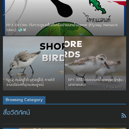
EP.3 OECMs กับการดูแลพื้นที่เครือข่ายนกน้ำอพยพ (Flyway Network
Sites)
Ep.2 คนอยู่ได้ นกอยู่ได้ ภายใต้
EP1. วิถีชีวิตของนกน้ำอพยพ (กลุ่ม
ระบบนิเวศที่อุดมสมบูรณ์
นกชายเลน)
Browsing Category
สื่อวีดิทัศน์