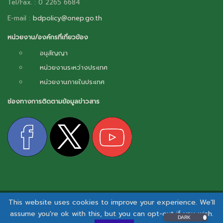
Tel/Fax. : 0 2265 6684
E-mail :
bdpolicy@onep.go.th
หน่วยงาน/องค์กรที่เกี่ยวข้อง
อนุสัญญา
หน่วยงานระหว่างประเทศ
หน่วยงานภายในประเทศ
ช่องทางการติดตามข้อมูลข่าวสาร
This website uses cookies to improve your experience. We'll
สงวนลิขสิทธิ์ © 2026 - กลไกการเผยแพร่ข้อมูลข่าวสารความหลากหลายทางชีวภาพ.
assume you're ok with this, but you can opt-out if you wish.
DARK
นโยบายและแนวปฏิบัติด้านสารสนเทศ
|
นโยบายคุ้มครองข้อมูลส่วนบุคคล
I
นโยบายคุกกี้