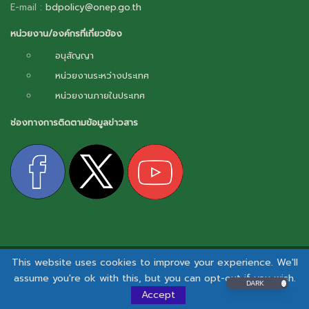
E-mail :
bdpolicy@onep.go.th
หน่วยงาน/องค์กรที่เกี่ยวข้อง
อนุสัญญา
หน่วยงานระหว่างประเทศ
หน่วยงานภายในประเทศ
ช่องทางการติดตามข้อมูลข่าวสาร
This website uses cookies to improve your experience. We'll
สงวนลิขสิทธิ์ © 2026 - กลไกการเผยแพร่ข้อมูลข่าวสารความหลากหลายทางชีวภาพ.
assume you're ok with this, but you can opt-out if you wish.
DARK
นโยบายและแนวปฏิบัติด้านสารสนเทศ
|
นโยบายคุ้มครองข้อมูลส่วนบุคคล
I
นโยบายคุกกี้
Accept