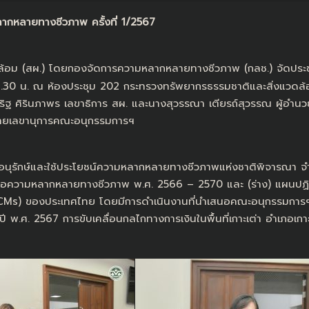
กหลายทางชีวภาพ ครั้งที่ 1/2567
้อม (สผ.) โดยกองจัดการความหลากหลายทางชีวภาพ (กลช.) จัดปร
ลา 13.30 น. ณ ห้องประชุม 202 กระทรวงทรัพยากรธรรมชาติและสิ่งแวดล
ริฐ ศิรินภาพร เลขาธิการ สผ. และนางสุวรรณา เตียรถ์สุวรรณ ผู้อำ
่ฝ่ายเลขานุการคณะอนุกรรมการฯ
อนุรักษ์และใช้ประโยชน์ความหลากหลายทางชีวภาพแห่งชาติพิจารณา จำน
ื่อความหลากหลายทางชีวภาพ พ.ศ. 2566 – 2570 และ (ร่าง) แผนปฏิบัต
CMs) ของประเทศไทย โดยมีการดำเนินงานที่นำเสนอคณะอนุกรรมการฯ เ
พ.ศ. 2567 การขับเคลื่อนกลไกทางการเงินในพื้นที่เกาะเต่า อำเภอเก