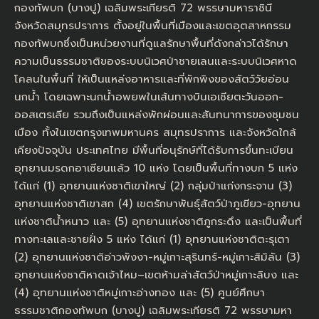
กองทัพบก (บางปู) เฉลิมพระเกียรติ 72 พรรษามหาราชินี
จังหวัดสมุทรปราการ ตั้งอยู่ในพื้นที่เมืองและเขตอุตสาหกรรม
กองทัพบกซึ่งเป็นหน่วยงานที่ดูแลรักษาพื้นที่ดังกล่าวได้รักษา
ความเป็นธรรมชาติของระบบนิเวศป่าชายเลนและระบบนิเวศหาด
โคลนในพื้นที่ ให้เป็นแหล่งอาหารและที่พักพิงของสัตว์วัยอ่อน
นกน้ำ โดยเฉพาะนกน้ำอพยพในเส้นทางบินเอเชียตะวันออก-
ออสเตรเลีย รวมถึงเป็นแหล่งพักผ่อนและสันทนาการของชุมชน
เมือง ทั้งในเขตกรุงเทพมหานคร สมุทรปราการ และจังหวัดใกล้
เคียงปัจจุบัน ประเทศไทย มีพื้นที่อนุรักษ์ที่ได้รับการขึ้นทะเบียน
อุทยานมรดกอาเซียนแล้ว 10 แห่ง โดยเป็นพื้นที่ทางบก 5 แห่ง
ได้แก่ (1) อุทยานแห่งชาติเขาใหญ่ (2) กลุ่มป่าแก่งกระจาน (3)
อุทยานแห่งชาติเขาสก (4) เขตรักษาพันธุ์สัตว์ป่าภูเขียว-อุทยาน
แห่งชาติน้ำหนาว และ (5) อุทยานแห่งชาติภูกระดึง และเป็นพื้นที่
ทางทะเลและชายฝั่ง 5 แห่ง ได้แก่ (1) อุทยานแห่งชาติตะรุเตา
(2) อุทยานแห่งชาติอ่าวพังงา-หมู่เกาะสุรินทร์-หมู่เกาะสิมิลัน (3)
อุทยานแห่งชาติหาดเจ้าไหม–เขตห้ามล่าสัตว์ป่าหมู่เกาะลิบง และ
(4) อุทยานแห่งชาติหมู่เกาะอ่างทอง และ (5) ศูนย์ศึกษา
ธรรมชาติกองทัพบก (บางปู) เฉลิมพระเกียรติ 72 พรรษามหา