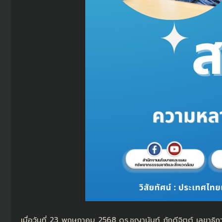
เมื่อวันที่ 23 พฤษภาคม 2568 ดร.ชญานันท์ ภักดีจิตต์ เลขา