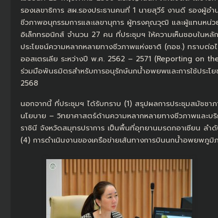
รองเลขาธิการ สผ.รองประธานคนที่ 1 นายสุวีร์ งานดี รองผ
ชีวภาพอนุกรรมการและเลขานุการ ผู้ทรงคุณวุฒิ และผู้แทนหน่ว
อิเล็กทรอนิกส์ จำนวน 27 คน ที่ประชุมฯ ให้ความเห็นชอบในห
ประโยชน์ความหลากหลายทางชีวภาพแห่งชาติ (กอช.) ทราบต่อไ
ออสเตรเลีย ระหว่างปี พ.ศ. 2562 – 2571 (Reporting on th
ร่วมมือพันธมิตรสำหรับการอนุรักษ์นกน้ำอพยพและการใช้ประโยช
2568
นอกจากนี้ ที่ประชุมฯ ได้รับทราบ (1) สรุปผลการประชุมสมัชชาภ
นโยบาย – วิทยาศาสตร์ด้านความหลากหลายทางชีวภาพและบริการ
ราชินี จังหวัดสมุทรปราการ เป็นพื้นที่อุทยานมรดกอาเซียน ลำ
(4) การดำเนินงานของเครือข่ายเส้นทางการบินนกน้ำอพยพภู