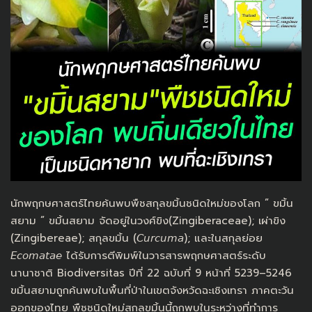
นักพฤกษศาสตร์ไทยค้นพบพืชสกุลขมิ้นชนิดใหม่ของโลก ” ขมิ้น
สยาม ” ขมิ้นสยาม จัดอยู่ในวงศ์ขิง(Zingiberaceae); เผ่า​ขิง
(Zingibereae); สกุลขมิ้น (𝘊𝘶𝘳𝘤𝘶𝘮𝘢); และในสกุลย่อย
𝘌𝘤𝘰𝘮𝘢𝘵𝘢𝘦 ได้รับการตีพิมพ์ในวารสารพฤกษศาสตร์ระดับ
นานาชาติ Biodiversitas ปีที่ 22 ฉบับที่ 9 หน้าที่ 5239–5246
ขมิ้นสยามถูกค้นพบในพื้นที่ป่าในเขตจังหวัดฉะเชิงเทรา ภาคตะวัน
ออกของไทย พืชชนิดใหม่สกุลขมิ้นนี้ถูกพบในระหว่างที่ทำการ