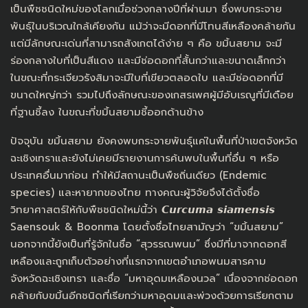
เป็นพืชชนิดใหม่ของโลกเมื่อช่วงกลางปีที่ผ่านมา ซึ่งพบกระจาย
พันธุ์ในบริเวณใกล้เคียงกัน แม้ว่าจะมีดอกที่มีโทนสีเหลืองคล้ายกัน
แต่มีลักษณะเด่นที่สามารถสังเกตได้ง่าย ๆ คือ ขมิ้นสยาม จะมี
ร่องกลางใบที่เป็นสีแดง และมีช่อดอกที่สั้นกว่าและขนาดเล็กกว่า
ในขณะที่กระเจียวรังสิมาจะมีใบที่เขียวตลอดใบ และมีช่อดอกที่มี
ขนาดใหญ่กว่า รวมไปถึงลักษณะของเกสรเพศผู้มีอับเรณูที่มีเดือย
ที่ฐานชี้ลง ในขณะที่ขมิ้นสยามชี้ออกด้านข้าง
ปัจจุบัน ขมิ้นสยาม ยังคงพบกระจายพันธุ์แค่ในพื้นที่ป่าเขตจังหวัด
ฉะเชิงเทราและยังไม่เคยมีรายงานการค้นพบในพื้นที่อื่น ๆ หรือ
ประเทศอื่นมาก่อน ทำให้มีสถานะเป็นพืชถิ่นเดียว (Endemic
species) และหายากของไทย ทางคณะผู้วิจัยจึงได้ตั้งชื่อ
วิทยาศาสตร์ให้กับพืชชนิดใหม่นี้ว่า 𝘾𝙪𝙧𝙘𝙪𝙢𝙖 𝙨𝙞𝙖𝙢𝙚𝙣𝙨𝙞𝙨
Saensouk & Boonma โดยตั้งชื่อไทยสามัญว่า “ขมิ้นสยาม”
นอกจากนี้ยังเป็นที่รู้จักในชื่อ “สุวรรณพนม” ซึ่งมีที่มาจากดอกสี
เหลืองและถูกเก็บตัวอย่างที่แรกจากเขตอำเภอพนมสารคาม
จังหวัดฉะเชิงเทรา และชื่อ “มหาอุดมเหลืองนวล” เนื่องจากช่อดอก
คล้ายกับขมิ้นอีกชนิดที่เรียกว่ามหาอุดมและพ่วงด้วยการเรียกตาม