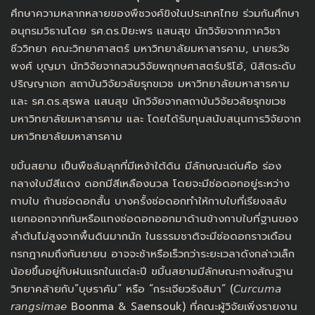
ศึกษาความหลากหลายของพืชวงศ์ขิงในประเทศไทย ร่วมกันศึกษา
อนุกรมวิธานโดย รศ.ดร.ปิยะพร แสนสุข นักวิจัยจากภาควิชา
ชีววิทยา คณะวิทยาศาสตร์ มหาวิทยาลัยมหาสารคาม, นายธวัช
พงศ์ บุญมา นักวิจัยจากสวนวิจัยพฤกษศาสตร์บริโอ้, นิสิตระดับ
ปริญญาเอก สถาบันวิจัยวลัยรุกขเวช มหาวิทยาลัยมหาสารคาม
และ รศ.ดร.สุรพล แสนสุข นักวิจัยจากสถาบันวิจัยวลัยรุกขเวช
มหาวิทยาลัยมหาสารคาม และ โดยได้รับทุนสนับสนุนการวิจัยจาก
มหาวิทยาลัยมหาสารคาม
ขมิ้นสยาม เป็นพืชล้มลุกที่มีเหง้าใต้ดิน มีลักษณะเด่นคือ ร่อง
กลางใบมีสีแดง ดอกมีสีเหลืองนวล โดยจะมีช่อดอกอยู่ระหว่าง
กาบใบ ก้านช่อดอกสั้น บางครั้งช่อดอกทำให้กาบใบที่เรียงสลับ
แยกออกจากกันหรือแทงช่อดอกออกมาด้านข้างกาบใบที่ฐานของ
ลำต้นไม่สูงจากพื้นดินมากนัก ในธรรมชาติจะมีช่อดอกราวเดือน
กรกฎาคมถึงกันยายน อาจจะช้าหรือเร็วกว่าระยะเวลาดังกล่าวเล็ก
น้อยขึ้นอยู่กับฝนแรกในแต่ละปี ขมิ้นสยามมีลักษณะทางสัณฐาน
วิทยาคล้ายกับ”บุษราคัม” หรือ “กระเจียวรังสิมา” (𝘊𝘶𝘳𝘤𝘶𝘮𝘢
𝘳𝘢𝘯𝘨𝘴𝘪𝘮𝘢𝘦 Boonma & Saensouk) ที่คณะผู้วิจัยเพิ่งรายงาน