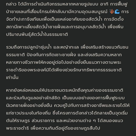
กล่าว ได้มีการดำเนินกิจกรรมหลากหลายรูปแบบ อาทิ การฟื้นฟู
ป่าชายเลนที่เสื่อมโทรมให้กลับมามีความอุดมสมบูรณ์
การ
จัดทำปะการังเทียมเพื่อเป็นแหล่งอาศัยของสัตว์น้ำ การจัดตั้ง
สถานีเพาะเลี้ยงสัตว์น้ำชายฝั่งและการอนุบาลสัตว์น้ำ เพื่อเพิ่ม
ปริมาณพันธุ์สัตว์น้ำในธรรมชาติ
รวมถึงการปลูกป่าชุ่มน้ำ และหญ้าทะเล เพื่อเสริมสร้างแนวกันชน
ธรรมชาติ ป้องกันการกัดเซาะชายฝั่ง และส่งเสริมความหลาก
หลายทางชีวภาพให้คงอยู่ต่อไปอย่างยั่งยืนแนวทางตามพระ
ราชดำริของพระองค์มิได้เพียงช่วยรักษาทรัพยากรธรรมชาติ
เท่านั้น
หากยังหล่อหลอมให้ประชาชนตระหนักถึงคุณค่าของธรรมชาติ
และร่วมกันดูแลอย่างใกล้ชิด เป็นแบบอย่างของการฟื้นฟูระบบ
นิเวศชายฝั่งอย่างยั่งยืน ควบคู่ไปกับการสร้างอาชีพและรายได้ให้
แก่ชาวประมงในท้องถิ่น ซึ่งโครงการดังกล่าวได้กลายเป็นจุดเริ่ม
ต้นให้ราษฎร ส่วนราชการ และหน่วยงานต่าง ๆ ได้สนองแนว
พระราชดำริ เพื่อความกินดีอยู่ดีของราษฎรสืบไป