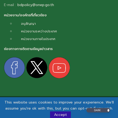
E-mail :
bdpolicy@onep.go.th
หน่วยงาน/องค์กรที่เกี่ยวข้อง
อนุสัญญา
หน่วยงานระหว่างประเทศ
หน่วยงานภายในประเทศ
ช่องทางการติดตามข้อมูลข่าวสาร
This website uses cookies to improve your experience. We'll
สงวนลิขสิทธิ์ © 2026 - กลไกการเผยแพร่ข้อมูลข่าวสารความหลากหลายทางชีวภาพ.
assume you're ok with this, but you can opt-out if you wish.
DARK
นโยบายและแนวปฏิบัติด้านสารสนเทศ
|
นโยบายคุ้มครองข้อมูลส่วนบุคคล
I
นโยบายคุกกี้
Accept