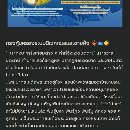
ทรงคุ้มครองระบบนิเวศทะเลและชายฝั่ง
“…เราทิ้งปะการังเทียมต่าง ๆ ทำที่จังหวัดปัตตานี นราธิวาส
ปัตตานี ทำมากแล้วก็เฝ้าดูผล ปรากฏผลได้ดีมาก และพอไปชาว
บ้านก็บอกว่าจับปลาได้ เกิดปลาเล็ก ปลาน้อย ปลาต่าง ๆ ในที่ที่
ไม่เคยมีปลา…
…พระบาทสมเด็จพระเจ้าอยู่หัวฯ สอนข้าพเจ้าเสมอว่าป่าชายเลน
ให้ช่วยกันระวังรักษา เพราะว่าป่ายเลนเหมือนสถานอนุบาลของ
สัตว์น้ำเล็กๆ ทำให้เขาเลี้ยงตัวได้และรอดชีวิตเป็นปลาใหญ่ขึ้นมา
เป็นกุ้งใหญ่ ปูใหญ่ เจริญเติบโตเป็นอาหารของมนุษย์ต่อไป แต่
ถ้าไม่มีป่าชายเลนแล้ว พันธุ์ปลา พันธุ์กุ้ง พันธุ์ปู ก็คงจะค่อย ๆ
สูญไป นี่เป็นพระบาทสมเด็จพระเจ้าอยู่หัว ทรงสอนข้าพเจ้าไว้ก็
เลยตั้งหน้าตั้งตาสนับสนุนป่าชายเลนและป่าต่าง ๆ …”