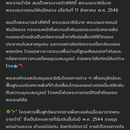
พระราชดำรัส สมเด็จพระนางเจ้าสิริกิติ์ พระบรมราชินีนาถ
พระบรมราชชนนีพันปีหลวง เมื่อวันที่ 11 สิงหาคม พ.ศ. 2546
สมเด็จพระนางเจ้าสิริกิติ์ พระบรมราชินีนาถ พระบรมราชชนนี
พันปีหลวง ทรงตระหนักถึงความสำคัญของระบบนิเวศชายฝั่ง
ทะเลของไทยอันเป็นทรัพยากรล้ำค่าที่หล่อเลี้ยงวิถีชีวิตของ
ประชาชนในหลายชุมชน และทรงห่วงใยต่อความเดือดร้อนของ
พสกนิกร โดยเฉพาะชาวประมงพื้นบ้านที่สูญเสียแหล่งทำกินและ
ทรัพยากรทางทะเลที่เคยอุดมสมบูรณ์ ด้วยพระวิสัยทัศน์อันกว้าง
ไกล
พระองค์ทรงสนับสนุนและริเริ่มโครงการต่าง ๆ เพื่ออนุรักษ์และ
ฟื้นฟูระบบนิเวศชายฝั่งที่กำลังเสื่อมโทรมลงอย่างต่อเนื่องให้กลับ
คืนความอุดมสมบูรณ์ โดยหนึ่งในพระราชกรณีกิจสำคัญของ
พระองค์คือ
“ โครงการฟื้นฟูทรัพยากรชายฝั่งทะเลอันเนื่องมาจากพระ
ราชดำริ” ซึ่งเป็นโครงการที่เริ่มต้นขึ้นในปี พ.ศ. 2544 ราษฎร
แห่งบ้านละเวง อำเภอไม้เเก่น จังหวัดปัตตานี ภายใต้โครงการดัง