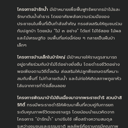
โครงการป่ารักน้ำ
มีเป้าหมายเพื่อฟื้นฟูทรัพยากรป่าไม้และ
รักษาต้นน้ำลำธาร โดยอาศัยพลังความร่วมมือของ
ประชาชนในพื้นที่เป็นกำลังสำคัญ ทรงส่งเสริมให้ชุมชนร่วม
กันปลูกป่า โดยเน้น “ไม้ ๓ อย่าง” ได้แก่ ไม้ใช้สอย ไม้ผล
และไม้เศรษฐกิจ จนพื้นที่แห่งนี้ค่อย ๆ กลายเป็นผืนป่า
เล็กๆ
โครงการบ้านเล็กในป่าใหญ่
มีเป้าหมายให้ราษฎรสามารถ
อยู่อาศัยร่วมกับป่าไม้ได้อย่างยั่งยืน โดยดำรงชีวิตอย่าง
พอเพียงตามวิถีดั้งเดิม ส่งเสริมให้ปลูกพืชเกษตรที่เหมาะ
สมกับพื้นที่ ไม่ทำลายต้นน้ำ และไม่ก่อให้เกิดสภาพภูเขาหัว
โล้นจากการทำไร่เลื่อนลอย
โครงการพัฒนาป่าไม้อันเนื่องมาจากพระราชดำริ สวนป่าสิ
ริกิติ์
ทรงมีพระราชดำริให้พัฒนาพื้นที่ควบคู่กับการยก
ระดับคุณภาพชีวิตของราษฎร โดยน้อมนำแนวคิดจาก
โครงการ “ป่ารักน้ำ” มาปรับใช้ เพื่อสร้างความสมดุล
ระหว่างชุมชนและธรรมชาติ ผลลัพธ์คือราษฎรมีคุณภาพ