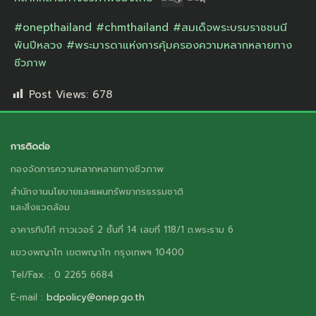
#onepthailand
#chmthailand
#สมเด็จพระบรมราชชนนี
พันปีหลวง
#พระมารดาแห่งการคุ้มครองความหลากหลายทาง
ชีวภาพ
Post Views:
678
การติดต่อ
กองจัดการความหลากหลายทางชีวภาพ
สำนักงานนโยบายและแผนทรัพยากรธรรมชาติ
และสิ่งแวดล้อม
อาคารทิปโก้ ทาวเวอร์ 2 ชั้นที่ 14 เลขที่ 118/1 ถ.พระราม 6
แขวงพญาไท เขตพญาไท กรุงเทพฯ 10400
Tel/Fax. : 0 2265 6684
E-mail :
bdpolicy@onep.go.th