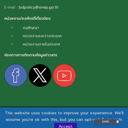
E-mail :
bdpolicy@onep.go.th
หน่วยงาน/องค์กรที่เกี่ยวข้อง
อนุสัญญา
หน่วยงานระหว่างประเทศ
หน่วยงานภายในประเทศ
ช่องทางการติดตามข้อมูลข่าวสาร
This website uses cookies to improve your experience. We'll
สงวนลิขสิทธิ์ © 2026 - กลไกการเผยแพร่ข้อมูลข่าวสารความหลากหลายทางชีวภาพ.
assume you're ok with this, but you can opt-out if you wish.
DARK
นโยบายและแนวปฏิบัติด้านสารสนเทศ
|
นโยบายคุ้มครองข้อมูลส่วนบุคคล
I
นโยบายคุกกี้
Accept