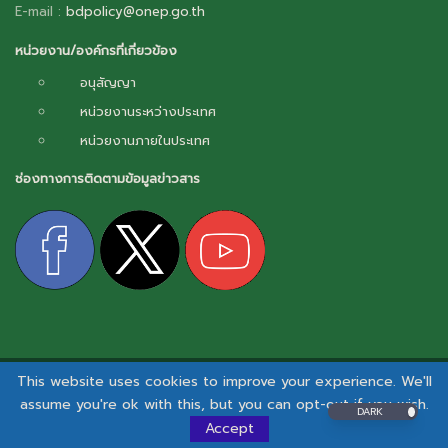
E-mail :
bdpolicy@onep.go.th
หน่วยงาน/องค์กรที่เกี่ยวข้อง
อนุสัญญา
หน่วยงานระหว่างประเทศ
หน่วยงานภายในประเทศ
ช่องทางการติดตามข้อมูลข่าวสาร
This website uses cookies to improve your experience. We'll
สงวนลิขสิทธิ์ © 2026 - กลไกการเผยแพร่ข้อมูลข่าวสารความหลากหลายทางชีวภาพ.
assume you're ok with this, but you can opt-out if you wish.
DARK
นโยบายและแนวปฏิบัติด้านสารสนเทศ
|
นโยบายคุ้มครองข้อมูลส่วนบุคคล
I
นโยบายคุกกี้
Accept